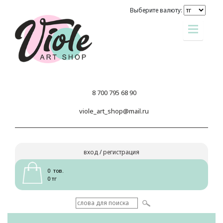
Выберите валюту:
8 700 795 68 90
viole_art_shop@mail.ru
вход
/
регистрация
0 тов.
0 тг