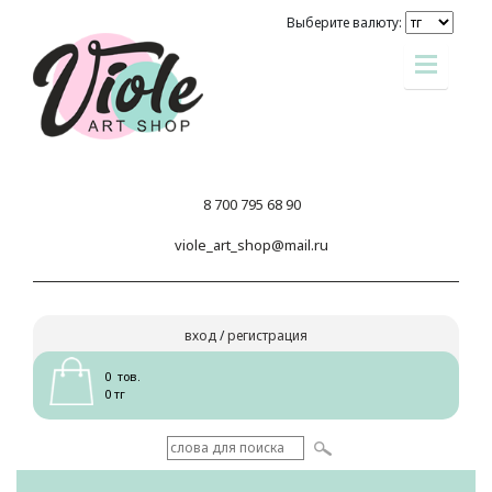
Выберите валюту:
8 700 795 68 90
viole_art_shop@mail.ru
вход
/
регистрация
0 тов.
0 тг