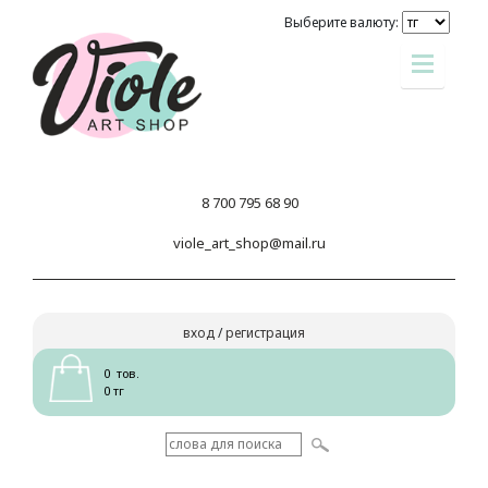
Выберите валюту:
8 700 795 68 90
viole_art_shop@mail.ru
вход
/
регистрация
0 тов.
0 тг