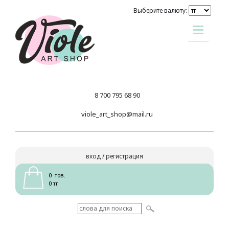
Выберите валюту:
8 700 795 68 90
viole_art_shop@mail.ru
вход
/
регистрация
0 тов.
0 тг