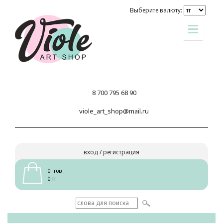
Выберите валюту:
8 700 795 68 90
viole_art_shop@mail.ru
вход
/
регистрация
0 тов.
0 тг