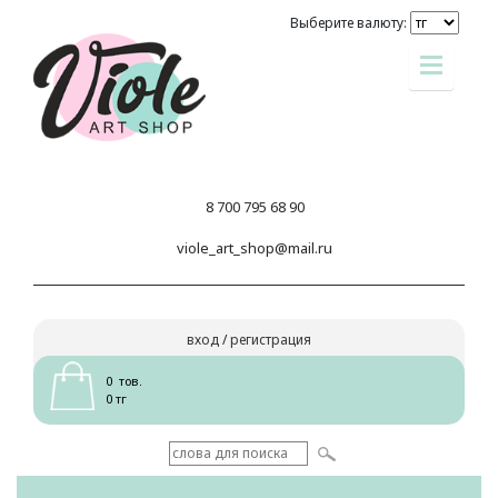
Выберите валюту:
8 700 795 68 90
viole_art_shop@mail.ru
вход
/
регистрация
0 тов.
0 тг