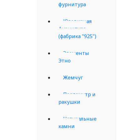
фурнитура
Ювелирная
фурнитура
(фабрика "925")
Элементы
Этно
Жемчуг
Перламутр и
ракушки
Натуральные
камни