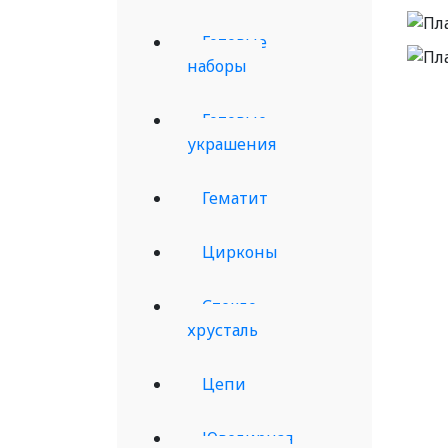
Готовые
наборы
Готовые
украшения
Гематит
Цирконы
Стекло,
хрусталь
Цепи
Ювелирная