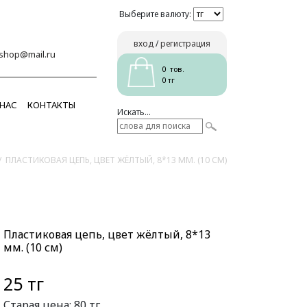
Выберите валюту:
вход
/
регистрация
_shop@mail.ru
0 тов.
0 тг
 НАС
КОНТАКТЫ
Искать...
/
ПЛАСТИКОВАЯ ЦЕПЬ, ЦВЕТ ЖЁЛТЫЙ, 8*13 ММ. (10 СМ)
Пластиковая цепь, цвет жёлтый, 8*13
мм. (10 см)
25 тг
Старая цена:
80 тг