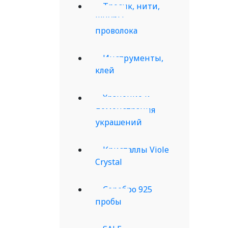
Тросик, нити,
шнуры,
проволока
Инструменты,
клей
Хранение и
демонстрация
украшений
Кристаллы Viole
Crystal
Серебро 925
пробы