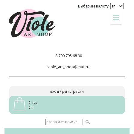
Выберите валюту:
8 700 795 68 90
viole_art_shop@mail.ru
вход
/
регистрация
0 тов.
0 тг